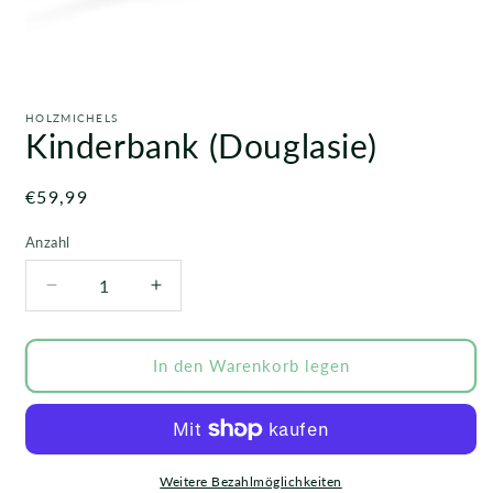
Medien
1
in
HOLZMICHELS
Modal
Kinderbank (Douglasie)
öffnen
Normaler
€59,99
Preis
Anzahl
Verringere
Erhöhe
die
die
Menge
Menge
für
für
In den Warenkorb legen
Kinderbank
Kinderbank
(Douglasie)
(Douglasie)
Weitere Bezahlmöglichkeiten